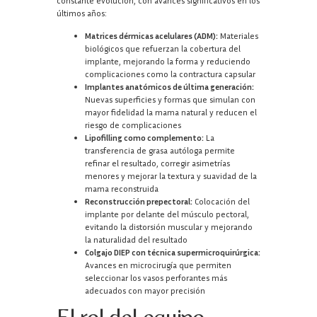
constante evolución, con avances significativos en los
últimos años:
Matrices dérmicas acelulares (ADM):
Materiales
biológicos que refuerzan la cobertura del
implante, mejorando la forma y reduciendo
complicaciones como la contractura capsular
Implantes anatómicos de última generación:
Nuevas superficies y formas que simulan con
mayor fidelidad la mama natural y reducen el
riesgo de complicaciones
Lipofilling como complemento:
La
transferencia de grasa autóloga permite
refinar el resultado, corregir asimetrías
menores y mejorar la textura y suavidad de la
mama reconstruida
Reconstrucción prepectoral:
Colocación del
implante por delante del músculo pectoral,
evitando la distorsión muscular y mejorando
la naturalidad del resultado
Colgajo DIEP con técnica supermicroquirúrgica:
Avances en microcirugía que permiten
seleccionar los vasos perforantes más
adecuados con mayor precisión
El rol del equipo