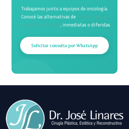
Trabajamos junto a equipos de oncología.
Conocé las alternativas de
reconstrucción
mamaria en Rosario
, inmediatas o diferidas.
Solicitar consulta por WhatsApp