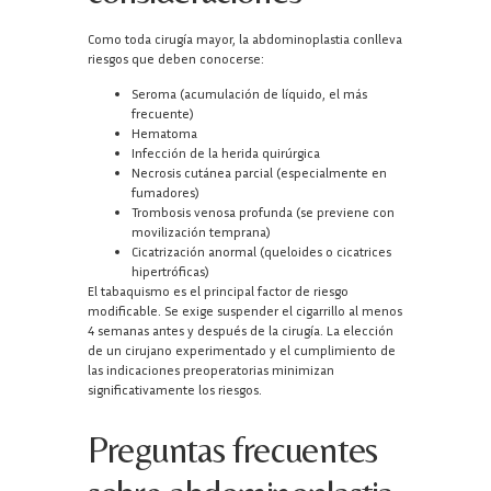
Como toda cirugía mayor, la abdominoplastia conlleva
riesgos que deben conocerse:
Seroma (acumulación de líquido, el más
frecuente)
Hematoma
Infección de la herida quirúrgica
Necrosis cutánea parcial (especialmente en
fumadores)
Trombosis venosa profunda (se previene con
movilización temprana)
Cicatrización anormal (queloides o cicatrices
hipertróficas)
El tabaquismo es el principal factor de riesgo
modificable. Se exige suspender el cigarrillo al menos
4 semanas antes y después de la cirugía. La elección
de un cirujano experimentado y el cumplimiento de
las indicaciones preoperatorias minimizan
significativamente los riesgos.
Preguntas frecuentes